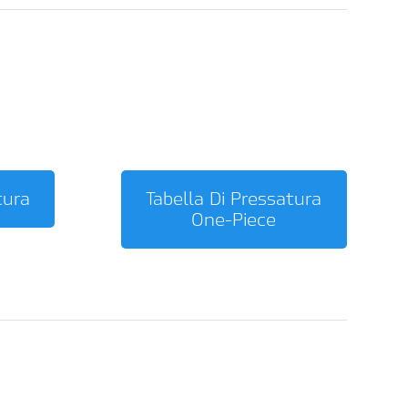
tura
Tabella Di Pressatura
One-Piece