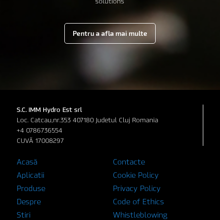
solutions
Pentru a afla mai multe
S.C. IMM Hydro Est srl
Loc. Catcau,nr.353 407180 Judetul Cluj Romania
+4 0786736554
CUVĂ 17008297
Acasă
Contacte
Aplicatii
Cookie Policy
Produse
Privacy Policy
Despre
Code of Ethics
Stiri
Whistleblowing