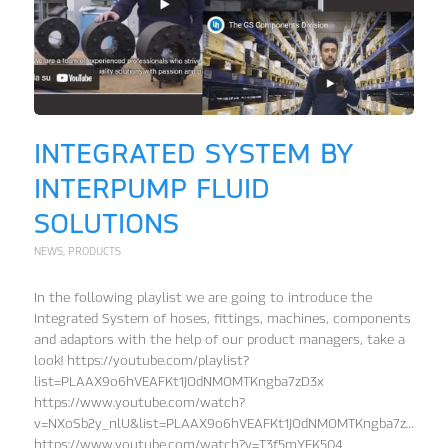
INTEGRATED SYSTEM BY
INTERPUMP FLUID
SOLUTIONS
NEWS
,
PRODUCTS
In the following playlist we are going to introduce the
Integrated System of hoses, fittings, machines, components
and adaptors with the help of our product managers, take a
look! https://youtube.com/playlist?
list=PLAAX9o6hVEAFKt1JOdNMOMTKngba7zD3x
https://www.youtube.com/watch?
v=NXoSb2y_nlU&list=PLAAX9o6hVEAFKt1JOdNMOMTKngba7zD3x&in
https://www.youtube.com/watch?v=T3f5mYFK504