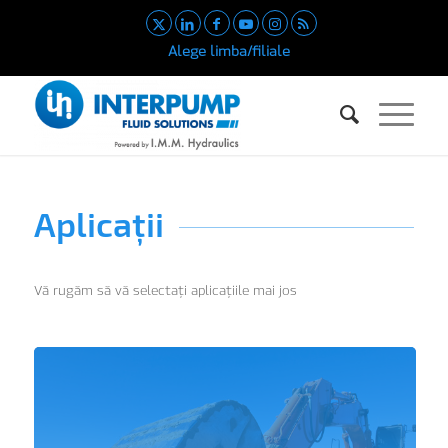
Alege limba/filiale
Aplicații
Vă rugăm să vă selectați aplicațiile mai jos