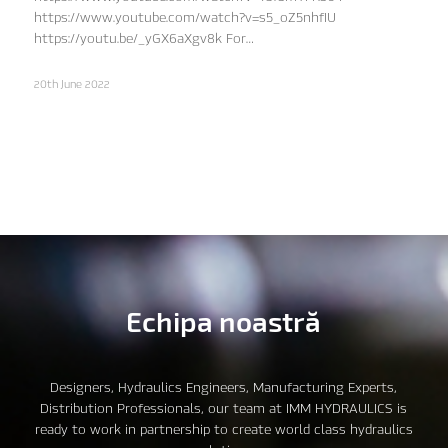
https://www.youtube.com/watch?v=s5_oZ5nhfIU
https://youtu.be/_yGX6aXgv8k For…
20th June 2022
Echipa noastră
Designers, Hydraulics Engineers, Manufacturing Experts,
Distribution Professionals, our team at IMM HYDRAULICS is
ready to work in partnership to create world class hydraulics