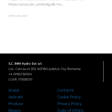
https://youtu.be/_yGX6aXgv8k For…
20th June 2022
S.C. IMM Hydro Est srl
Loc. Catcau,nr.353 407180 Judetul Cluj Romania
+4 0786736554
CUVĂ 17008297
Acasă
Contacte
Aplicatii
Cookie Policy
Produse
Privacy Policy
Despre
Code of Ethics