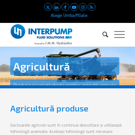
Alege limba/filiale
Agricultură
Produse și soluții ideale pentru aplicații agricole
Agricultură produse
Sectoarele agricole sunt în continuă dezvoltare și utilizează
tehnologii avansate. Aceleași tehnologii sunt necesare