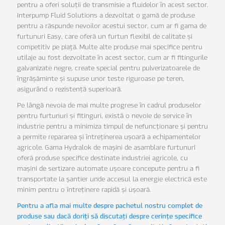
pentru a oferi soluții de transmisie a fluidelor în acest sector.
Interpump Fluid Solutions a dezvoltat o gamă de produse
pentru a răspunde nevoilor acestui sector, cum ar fi gama de
furtunuri Easy, care oferă un furtun flexibil de calitate și
competitiv pe piață. Multe alte produse mai specifice pentru
utilaje au fost dezvoltate în acest sector, cum ar fi fitingurile
galvanizate negre, create special pentru pulverizatoarele de
îngrășăminte și supuse unor teste riguroase pe teren,
asigurând o rezistență superioară.
Pe lângă nevoia de mai multe progrese în cadrul produselor
pentru furtunuri și fitinguri, există o nevoie de service în
industrie pentru a minimiza timpul de nefuncționare și pentru
a permite repararea și întreținerea ușoară a echipamentelor
agricole. Gama Hydralok de mașini de asamblare furtunuri
oferă produse specifice destinate industriei agricole, cu
mașini de sertizare automate ușoare concepute pentru a fi
transportate la șantier unde accesul la energie electrică este
minim pentru o întreținere rapidă și ușoară.
Pentru a afla mai multe despre pachetul nostru complet de
produse sau dacă doriți să discutați despre cerințe specifice