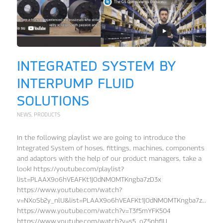
INTEGRATED SYSTEM BY
INTERPUMP FLUID
SOLUTIONS
NEWS
,
PRODUCTS
In the following playlist we are going to introduce the
Integrated System of hoses, fittings, machines, components
and adaptors with the help of our product managers, take a
look! https://youtube.com/playlist?
list=PLAAX9o6hVEAFKt1JOdNMOMTKngba7zD3x
https://www.youtube.com/watch?
v=NXoSb2y_nlU&list=PLAAX9o6hVEAFKt1JOdNMOMTKngba7zD3x&in
https://www.youtube.com/watch?v=T3f5mYFK504
https://www.youtube.com/watch?v=s5_oZ5nhfIU