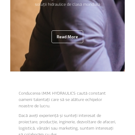
soluții hidraulice de clasă mondială
Read More
Conducerea I.M.M. HYDRAULICS caută constant
oameni talentați care să se alăture echipelor
noastre de lucru.
Dacă aveți experiență și sunteți interesat de
proiectare, producție, inginerie, dezvoltare de afaceri,
logistică, vânzări sau marketing, suntem interesați
să colaborăm cu dvs.