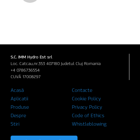
S.C. IMM Hydro Est srl
Loc. Catcau,nr.353 407180 Judetul Cluj Romania
+4 0786736554
CUVĂ 17008297
Acasă
Contacte
Aplicatii
Cookie Policy
Produse
Privacy Policy
Despre
Code of Ethics
Stiri
Whistleblowing