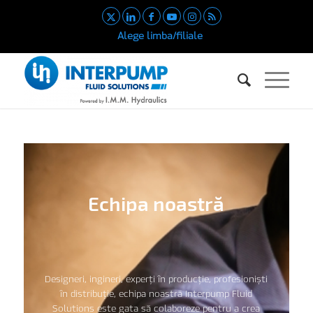
Alege limba/filiale
Echipa noastră
Designeri, ingineri, experți în producție, profesioniști
în distribuție, echipa noastră Interpump Fluid
Solutions este gata să colaboreze pentru a crea