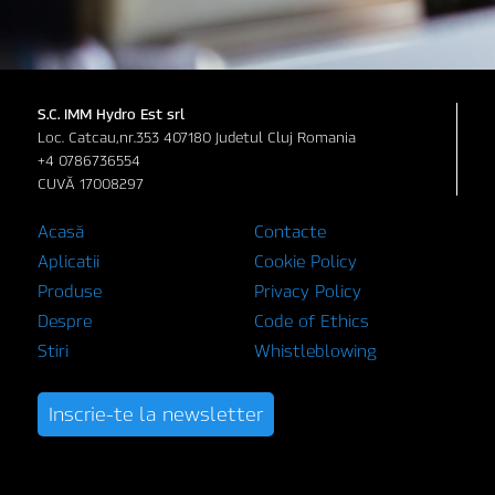
S.C. IMM Hydro Est srl
Loc. Catcau,nr.353 407180 Judetul Cluj Romania
+4 0786736554
CUVĂ 17008297
Acasă
Contacte
Aplicatii
Cookie Policy
Produse
Privacy Policy
Despre
Code of Ethics
Stiri
Whistleblowing
Inscrie-te la newsletter