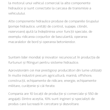
la motorul unui vehicul comercial la alte componente
hidraulice și sunt conectate la carcasa de transmisie a
vehiculului.
Alte componente hidraulice produse de companiile Grupului
(pompe hidraulice, unități de control, supape, cilindri,
rezervoare) ajută la îndeplinirea unor funcții speciale, de
exemplu ridicarea corpurilor de basculantă, operarea
macaralelor de bord și operarea betonierelor.
Suntem lider mondial și inovator recunoscut în producția de
furtunuri și fitinguri pentru sisteme hidraulice.
Aprovizionăm cei mai prestigioși producători din lume utilizați
în multe industrii precum agricultură, marină, offshore,
construcții, echipamente de ridicare, energie, echipamente
militare, curățenie și căi ferate.
Compania are 10 locații de producție și comerciale și 550 de
angajați. Dintre aceștia, 10% sunt ingineri și specialiști de
produs care lucrează în cercetare și dezvoltare.