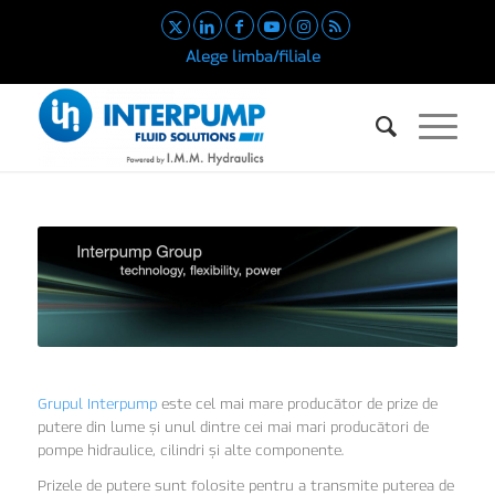
Alege limba/filiale
Grupul Interpump
este cel mai mare producător de prize de
putere din lume și unul dintre cei mai mari producători de
pompe hidraulice, cilindri și alte componente.
Prizele de putere sunt folosite pentru a transmite puterea de