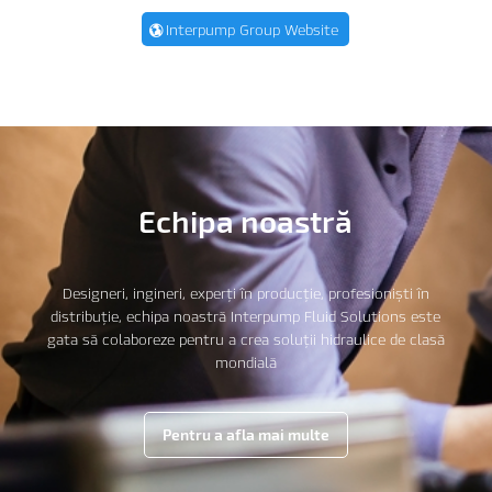
Interpump Group Website
Echipa noastră
Designeri, ingineri, experți în producție, profesioniști în
distribuție, echipa noastră Interpump Fluid Solutions este
gata să colaboreze pentru a crea soluții hidraulice de clasă
mondială
Pentru a afla mai multe