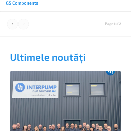
GS Components
Page 1 of 2
1
2
Ultimele noutăți