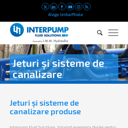
Alege limba/filiale
Jeturi și sisteme de
canalizare
Produse și soluții pentru aplicații cu jet și sisteme
de canalizare
Jeturi și sisteme de
canalizare produse
Interpump Fluid Solutions, folosind experiența diviziei pentru