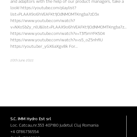
and adaptors with the help of our product managers, take a
look! https://youtube.com/playlist?
list=PLAAX9o6hVEAFKt1JOdNMOMTKngba7zD3x
https://www.youtube.com/watch?
v=NXoSb2y_nlU&list=PLAAX9o6hVEAFKt1JOdNMOMTKngba7zD3x&in
https://www.youtube.com/watch?v=T3f5mYFK504
https://www.youtube.com/watch?v=s5_oZ5nhfIU
https://youtu.be/_yGX6aXgv8k For…
20th June 2022
S.C. IMM Hydro Est srl
Loc. Catcau,nr.353 407180 Judetul Cluj Romania
+4 0786736554