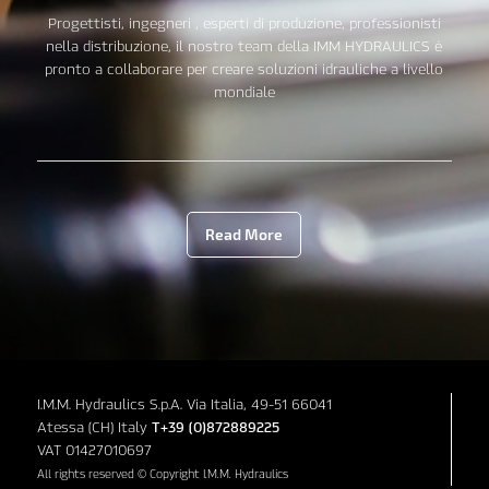
Progettisti, ingegneri , esperti di produzione, professionisti
nella distribuzione, il nostro team della IMM HYDRAULICS è
pronto a collaborare per creare soluzioni idrauliche a livello
mondiale
Read More
I.M.M. Hydraulics S.p.A. Via Italia, 49-51 66041
Atessa (CH) Italy
T+39 (0)872889225
VAT 01427010697
All rights reserved © Copyright I.M.M. Hydraulics