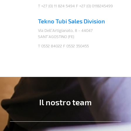
T +27 (0) 11 824 5494 F +27 (0) 0118245499
Tekno Tubi Sales Division
Via Dell’Artigianato, 8 – 44047
SANT’AGOSTINO (FE)
T 0532 84022 F 0532 350455
Il nostro team