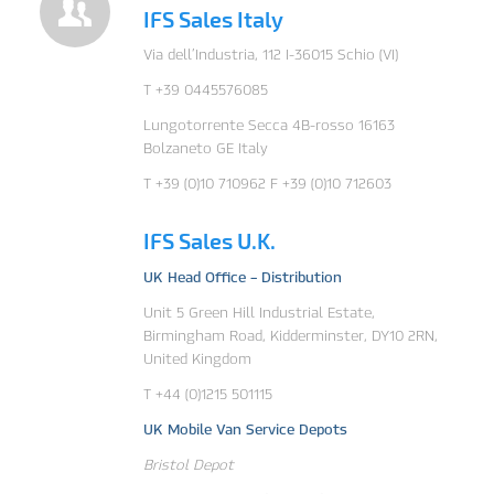
IFS Sales Italy
Via dell’Industria, 112 I-36015 Schio (VI)
T +39 0445576085
Lungotorrente Secca 4B-rosso 16163
Bolzaneto GE Italy
T +39 (0)10 710962 F +39 (0)10 712603
IFS Sales U.K.
UK Head Office – Distribution
Unit 5 Green Hill Industrial Estate,
Birmingham Road, Kidderminster, DY10 2RN,
United Kingdom
T +44 (0)1215 501115
UK Mobile Van Service Depots
Bristol Depot