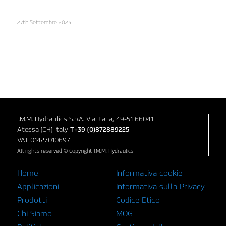
27th Settembre 2023
I.M.M. Hydraulics S.p.A. Via Italia, 49-51 66041
Atessa (CH) Italy
T+39 (0)872889225
VAT 01427010697
All rights reserved © Copyright I.M.M. Hydraulics
Home
Informativa cookie
Applicazioni
Informativa sulla Privacy
Prodotti
Codice Etico
Chi Siamo
MOG