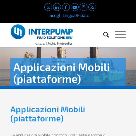
Scegli Lingua/Filiale
Applicazioni Mobili
(piattaforme)
Soluzioni idrauliche ideali per applicazioni mobili
(piattaforme)
Applicazioni Mobili
(piattaforme)
Le applicazioni Mobile coprono una vasta gamma di