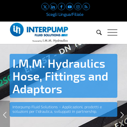
Scegli Lingua/Filiale
I.M.M. Hydraulics
Hose, Fittings and
Adaptors
Interpump Fluid Solutions ~ Applicazioni, prodotti e
soluzioni per l’idraulica, sviluppati in partnership.
Succ