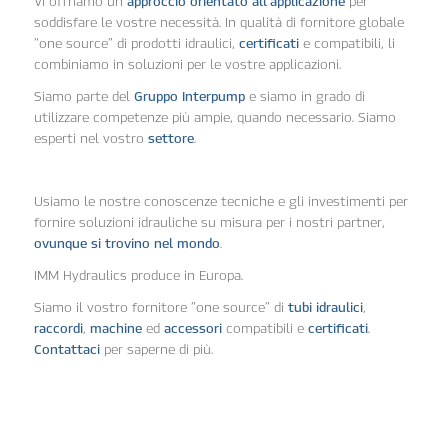
Vi offriamo un
approccio orientato all’applicazione
per
soddisfare le vostre necessità. In qualità di fornitore globale
“one source” di prodotti idraulici,
certificati
e compatibili, li
combiniamo in soluzioni per le vostre applicazioni.
Siamo parte del
Gruppo Interpump
e siamo in grado di
utilizzare competenze più ampie, quando necessario. Siamo
esperti nel vostro
settore
.
Usiamo le nostre conoscenze tecniche e gli investimenti per
fornire soluzioni idrauliche su misura per i nostri partner,
ovunque si trovino nel mondo
.
IMM Hydraulics produce in Europa.
Siamo il vostro fornitore “one source” di
tubi idraulici
,
raccordi
,
machine
ed
accessori
compatibili e
certificati
.
Contattaci
per saperne di più.