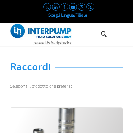
Scegli Lingua/Filiale
Raccordi
Seleziona il prodotto che preferisci