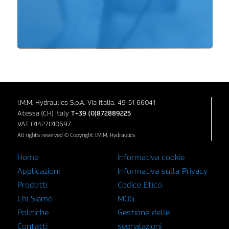
I.M.M. Hydraulics S.p.A. Via Italia, 49-51 66041
Atessa (CH) Italy
T+39 (0)872889225
VAT 01427010697
All rights reserved © Copyright I.M.M. Hydraulics
Home
Informativa cookie
Applicazioni
Informativa sulla Privacy
Prodotti
Codice Etico
Chi Siamo
MOG
Politiche
Gestione delle
Contatti
segnalazioni