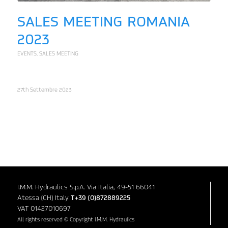
SALES MEETING ROMANIA
2023
EVENTS
,
SALES MEETING
27th Settembre 2023
I.M.M. Hydraulics S.p.A. Via Italia, 49-51 66041
Atessa (CH) Italy
T+39 (0)872889225
VAT 01427010697
All rights reserved © Copyright I.M.M. Hydraulics