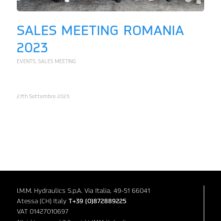
SALES MEETING ROMANIA
2023
EVENTS
,
SALES MEETING
27th Settembre 2023
I.M.M. Hydraulics S.p.A. Via Italia, 49-51 66041
Atessa (CH) Italy
T+39 (0)872889225
VAT 01427010697