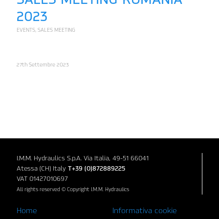
2023
EVENTS
,
SALES MEETING
27th Settembre 2023
I.M.M. Hydraulics S.p.A. Via Italia, 49-51 66041
Atessa (CH) Italy
T+39 (0)872889225
VAT 01427010697
All rights reserved © Copyright I.M.M. Hydraulics
Home
Informativa cookie