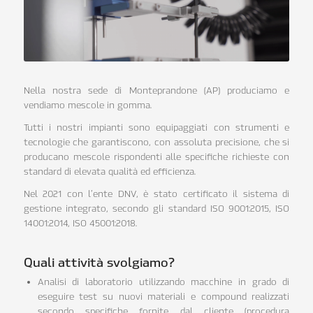
Nella nostra sede di Monteprandone (AP) produciamo e
vendiamo mescole in gomma.
Tutti i nostri impianti sono equipaggiati con strumenti e
tecnologie che garantiscono, con assoluta precisione, che si
producano mescole rispondenti alle specifiche richieste con
standard di elevata qualità ed efficienza.
Nel 2021 con l’ente DNV, è stato certificato il sistema di
gestione integrato, secondo gli standard ISO 9001:2015, ISO
14001:2014, ISO 45001:2018.
Quali attività svolgiamo?
Analisi di laboratorio utilizzando macchine in grado di
eseguire test su nuovi materiali e compound realizzati
secondo specifiche fornite dal cliente (procedura