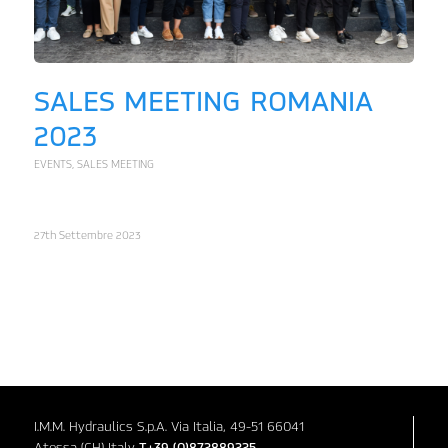
SALES MEETING ROMANIA
2023
EVENTS
,
SALES MEETING
27th Settembre 2023
I.M.M. Hydraulics S.p.A. Via Italia, 49-51 66041
Atessa (CH) Italy
T+39 (0)872889225